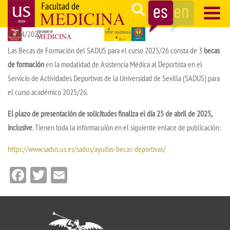
Pasar
Search
al
21/04/2025
contenido
Navegación
principal
principal
Las Becas de Formación del SADUS para el curso 2025/26 consta de 3
becas
de formación
en la modalidad de Asistencia Médica al Deportista en el
Servicio de Actividades Deportivas de la Universidad de Sevilla (SADUS) para
el curso académico 2025/26.
El plazo de presentación de solicitudes finaliza el día 25 de abril de 2025,
inclusive
. Tienen toda la informacuión en el siguiente enlace de publicación:
https://www.sadus.us.es/sadus/ayudas-becas-deportivas/
Facebook
Twitter
Email