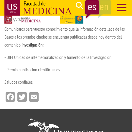
Pasar
Search
al
14/07/2025
contenido
Navegación
principal
principal
Comunicaros para vuestro conocimiento que la información detallada de las
Bases a los premios citados se encuentra publicadas desde hoy dentro del
contenido
investigación:
- UIFI Unidad de internacionalización y fomento de la Investigación
- Premio publicación científica mes
Saludos cordiales,
Facebook
Twitter
Email