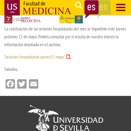
Pasar
Search
al
12/05/2025
contenido
Navegación
principal
principal
La celebración de las sesiones hospitalarias del mes se impartirán este jueves
próximo 15 de mayo. Podéis consultar por si resulta de vuestro interés la
información detallada en el archivo.
Sesiones Hospitalarias jueves15 mayo
Saludos,
Facebook
Twitter
Email