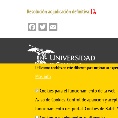
Comisiones ac
Resolución adjudicación definitiva
ernacional Calidad (WFME)
Orientación pr
Facebook
Twitter
Email
miento
Contacto
nuevo plan de estudios
Anuncios
 interés
Buzón de queja
incidencias
Utilizamos cookies en este sitio web para mejorar su exper
Más info
Cinco siglos
impulsando el
conocimiento
Cookies para el funcionamiento de la web
Aviso de Cookies. Control de aparición y acept
funcionamiento del portal. Cookies de Batch A
Cookies para elementos multimedia