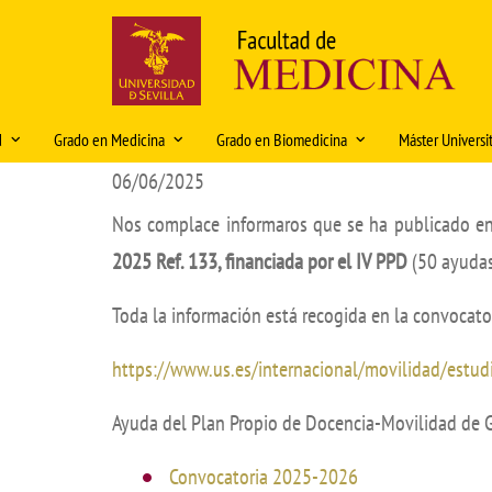
Pasar
al
contenido
principal
Navegación
d
Grado en Medicina
Grado en Biomedicina
Máster Universi
principal
06/06/2025
e la Facultad
Ordenación Docente 2026-2027
Historia
Organización docente 2025-2026
Características
Nos complace informaros que se ha publicado en
a del decano
Normativa
Rectores y Decanos
Organización Docente 2026-
Acceso, admisi
S
2027
p
2025 Ref. 133, financiada por el IV PPD
(50 ayuda
sión y Valores
Movilidad
Historia en imágenes
Dobles titulac
2
Normativa
Rotatorios
Patrimonio artístico
Normativa
Fond
Toda la información está recogida en la convocator
Movilidad
C
acultad
Prueba ECOE
Organización 
Fond
https://www.us.es/internacional/movilidad/estud
TFG
entos
TFG
Plan de estudi
Prácticas tuteladas Biomedicina
Ayuda del Plan Propio de Docencia-Movilidad de 
do
Características e información del
Profesorado
Título
Características e información del
 recursos
TFM
Convocatoria 2025-2026
título