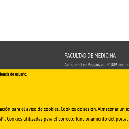
de investigación
adémicas
Buz
Unidad de Internacionalización y
ofesional
Fomento de la Investigación
Noticias destacadas
s, sugerencias, felicitaciones e
FACULTAD DE MEDICINA
Avda. Sánchez Pizjuán, s/n. 41009 Sevilla
.
iencia de usuario.
Conserjería:
954 55 98 30
- Secretaría
fa
ación para el aviso de cookies. Cookies de sesión. Almacenar un id
PI. Cookies utilizadas para el correcto funcionamiento del portal