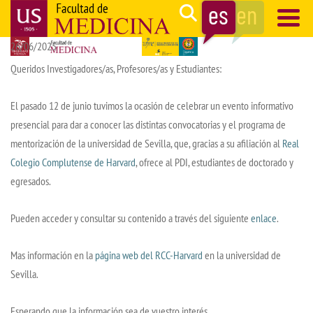
Pasar
Search
al
26/06/2025
contenido
Navegación
principal
principal
Queridos Investigadores/as, Profesores/as y Estudiantes:
El pasado 12 de junio tuvimos la ocasión de celebrar un evento informativo
presencial para dar a conocer las distintas convocatorias y el programa de
mentorización de la universidad de Sevilla, que, gracias a su afiliación al
Real
Colegio Complutense de Harvard
,
ofrece al PDI, estudiantes de doctorado y
egresados.
Pueden acceder y consultar su contenido a través del siguiente
enlace
.
Mas información en la
página web del RCC-Harvard
en la universidad de
Sevilla.
Esperando que la información sea de vuestro interés.