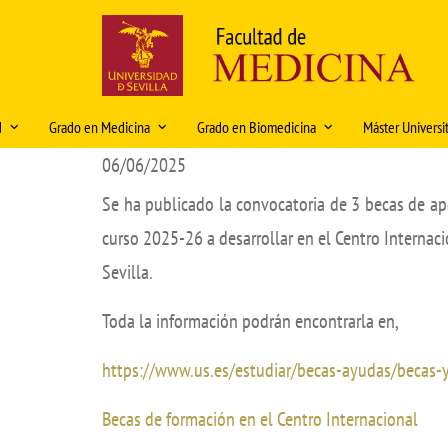
Pasar
al
contenido
principal
Navegación
d
Grado en Medicina
Grado en Biomedicina
Máster Universi
principal
06/06/2025
e la Facultad
Ordenación Docente 2026-2027
Historia
Organización docente 2025-2026
Características
Se ha publicado la convocatoria de 3 becas de a
a del decano
Normativa
Rectores y Decanos
Organización Docente 2026-
Acceso, admisi
S
2027
p
curso 2025-26 a desarrollar en el Centro Internac
sión y Valores
Movilidad
Historia en imágenes
Dobles titulac
2
Normativa
Sevilla.
Rotatorios
Patrimonio artístico
Normativa
Fond
Movilidad
C
Toda la información podrán encontrarla en,
acultad
Prueba ECOE
Organización 
Fond
TFG
entos
TFG
Plan de estudi
https://www.us.es/estudiar/becas-ayudas/becas-
Prácticas tuteladas Biomedicina
do
Características e información del
Profesorado
Título
Características e información del
Becas de formación en el Centro Internacional
 recursos
TFM
título