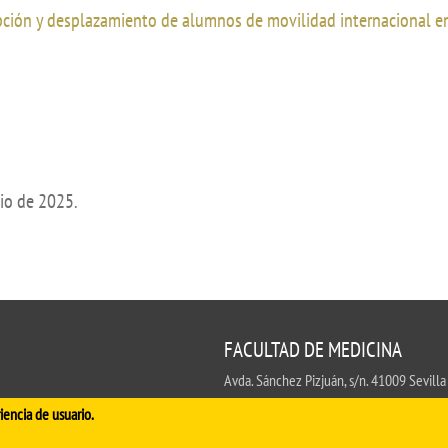
de investigación
pción y desplazamiento de alumnos de movilidad internacional e
adémicas
Buz
Unidad de Internacionalización y
ofesional
Fomento de la Investigación
Noticias destacadas
s, sugerencias, felicitaciones e
lio de 2025.
FACULTAD DE MEDICINA
Avda. Sánchez Pizjuán, s/n. 41009 Sevilla
.
iencia de usuario.
Conserjería:
954 55 98 30
- Secretaría
fa