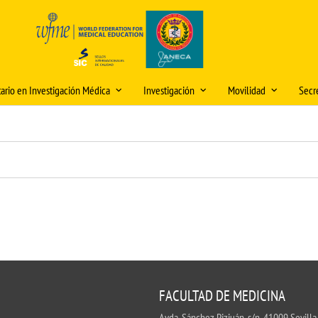
tario en Investigación Médica
Investigación
Movilidad
Secre
 e información del título
Premio "Publicación Científica del
Movilidad Grado Medi
Hor
Mes" y premios "IDEA"
ón y matriculación
olicitud de cambios en la
Movilidad Grado Biom
Dire
lanificación docente (curso
Iniciación a la Investigación
iones internacionales
Movilidad Máster Unive
Mod
026/2027)
Jornadas de Investigación
Investigación Médica: 
o Modelos Anatómicos
Sed
Experimental
ooperación
Plan Propio de Investigación
académica
os Medicina
Video Tutorial Buzón Virtual DOMUS
Buz
Movilidad PDI/PAS
Programa de Doctorado
DO
os
Centro Internacional
Seminarios de Investigación e
Nor
Innovación
Cooperación
FACULTAD DE MEDICINA
Rec
Comités de Ética para la tramitación
créd
Avda. Sánchez Pizjuán, s/n. 41009 Sevilla