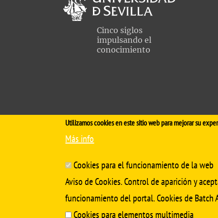
Comisiones ac
ernacional Calidad (WFME)
Orientación pr
Cinco siglos
impulsando el
miento
Contacto
conocimiento
nuevo plan de estudios
Anuncios
 interés
Buzón de queja
incidencias
Utilizamos cookies en este sitio web para mejorar su exper
Más info
Aviso Legal
Protección de datos
Cookies
Cookies para el funcionamiento de la web
Aviso de Cookies. Control de aparición y acept
funcionamiento del portal. Cookies de Batch A
Cookies para elementos multimedia