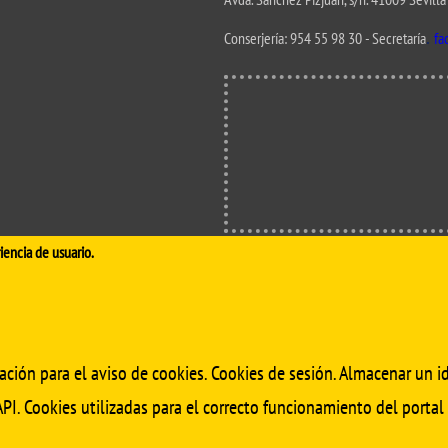
de investigación
adémicas
Buz
.
Conserjería:
954 55 98 30
- Secretaría
fa
Unidad de Internacionalización y
ofesional
Fomento de la Investigación
Noticias destacadas
s, sugerencias, felicitaciones e
iencia de usuario.
ación para el aviso de cookies. Cookies de sesión. Almacenar un id
PI. Cookies utilizadas para el correcto funcionamiento del portal