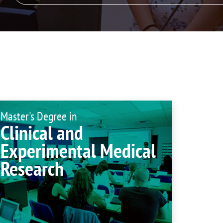
isation and
Suggestion box
arch Unit
s
Master's Degree in
Clinical and
Experimental Medical
Research