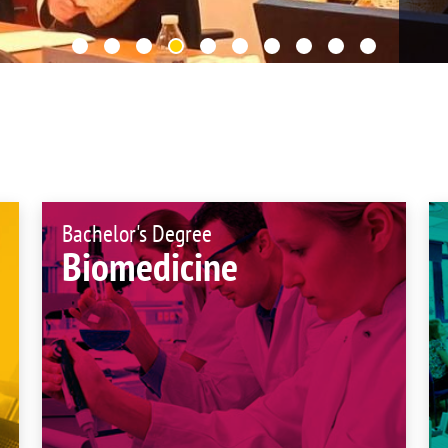
UIFI International
ic committees
Promotion of Rese
 guidance
Noticias destacada
t
ncements
 for complaints, suggestions, congratulations and
ts
Bachelor's Degree
Biomedicine