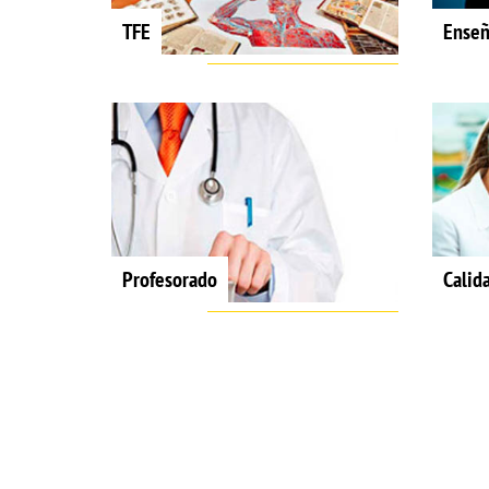
TFE
Enseñ
Profesorado
Calid