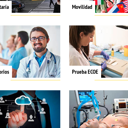
taría
Movilidad
orios
Prueba ECOE