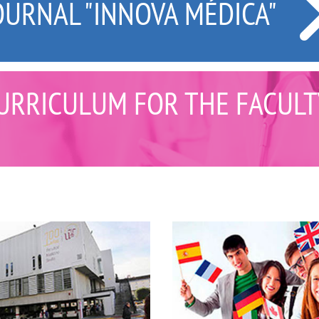
OURNAL "INNOVA MÉDICA"
URRICULUM FOR THE FACULT