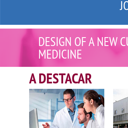
J
DESIGN OF A NEW C
MEDICINE
A DESTACAR