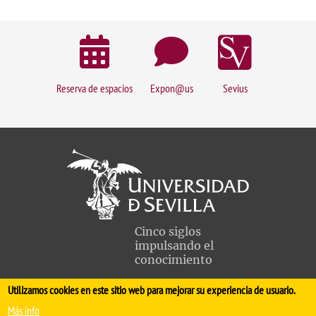
Reserva de espacios
Expon@us
Sevius
Cinco siglos
impulsando el
conocimiento
Utilizamos cookies en este sitio web para mejorar su experiencia de usuario.
FACULTAD DE MEDICINA
Más info