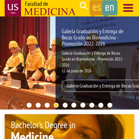
Skip
Search
to
main
Navegación
content
principal
Galería Graduación y Entrega de
Becas Grado en Biomedicina -
Promoción 2022-2026
Galería Graduación y Entrega de Becas
Grado en Biomedicina - Promoción 2022-
2026
12 de junio de 2026
Galería Graduación y Entrega de Becas Gr
Bachelor's Degree in
Medicine