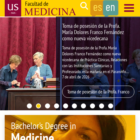
Skip
Search
to
main
Navegación
Toma de posesión de la Profa.
content
principal
María Dolores Franco Fernández
como nueva vicedecana
Toma de posesión de la Profa. María
Dolores Franco Fernández como nueva
vicedecana de Práctica Clínicas, Relaciones
con las Instituciones Sanitarias y
Profesorado, esta mañana en el Paraninfo
7 de abril de 2026
de la Universidad de Sevilla ante la Sra.
Rectora Magnífica, D.ª Carmen Vargas
Macías.
Toma de posesión de la Profa. Franco
Bachelor's Degree in
Medicine