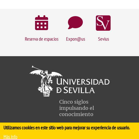
Reserva de espacios
Expon@us
Sevius
Cinco siglos
impulsando el
conocimiento
Utilizamos cookies en este sitio web para mejorar su experiencia de usuario.
FACULTAD DE MEDICINA
Más info