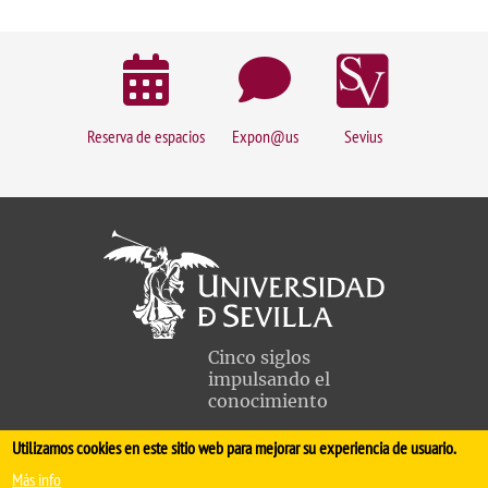
Reserva de espacios
Expon@us
Sevius
Cinco siglos
impulsando el
conocimiento
Utilizamos cookies en este sitio web para mejorar su experiencia de usuario.
FACULTAD DE MEDICINA
Más info