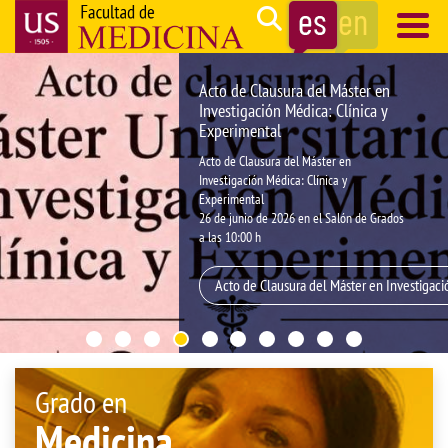
Pasar
Search
al
contenido
Navegación
Acto de Clausura del Máster en
principal
principal
Investigación Médica: Clínica y
Experimental
Acto de Clausura del Máster en
Investigación Médica: Clínica y
Experimental
26 de junio de 2026 en el Salón de Grados
a las 10:00 h
Acto de Clausura del Máster en Investigaci
Grado en
Medicina