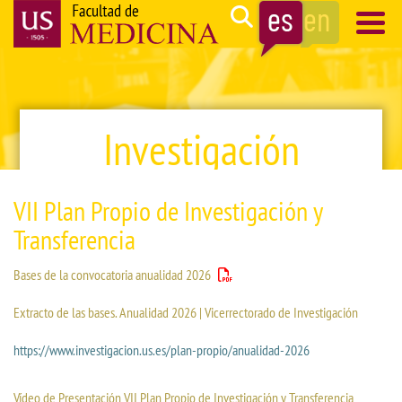
Pasar
Search
al
contenido
Navegación
principal
principal
Investigación
VII Plan Propio de Investigación y
Transferencia
Bases de la convocatoria anualidad 2026
Extracto de las bases. Anualidad 2026 | Vicerrectorado de Investigación
https://www.investigacion.us.es/plan-propio/anualidad-2026
Vídeo de Presentación VII Plan Propio de Investigación y Transferencia