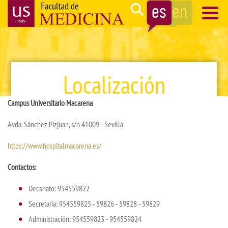
Pasar
Search
al
contenido
Navegación
principal
principal
Localización
Campus Universitario Macarena
Avda. Sánchez Pizjuan, s/n 41009 - Sevilla
https://www.hospitalmacarena.es/
Contactos:
Decanato: 954559822
Secretaría: 954559825 - 59826 - 59828 - 59829
Administración: 954559823 - 954559824