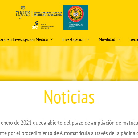
tario en Investigación Médica
Investigación
Movilidad
Secre
 e información del título
Premio "Publicación Científica del
Movilidad Grado Medi
Hor
Mes" y premios "IDEA"
ón y matriculación
olicitud de cambios en la
Movilidad Grado Biom
Dire
lanificación docente (curso
Iniciación a la Investigación
iones internacionales
Movilidad Máster Unive
Mod
026/2027)
Jornadas de Investigación
Investigación Médica: 
o Modelos Anatómicos
Sed
Noticias
Experimental
ooperación
Plan Propio de Investigación
académica
os Medicina
Video Tutorial Buzón Virtual DOMUS
Buz
Movilidad PDI/PAS
Programa de Doctorado
DO
os
Centro Internacional
Seminarios de Investigación e
Nor
e enero de 2021 queda abierto del plazo de ampliación de matríc
Innovación
Cooperación
Rec
nte por el procedimiento de Automatrícula a través de la página 
Comités de Ética para la tramitación
créd