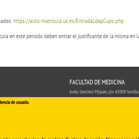
de investigación
adémicas
Buz
Unidad de Internacionalización y
ofesional
Fomento de la Investigación
sados:
https://auto-matricula.us.es/EntradaLdapCupo.php
Noticias destacadas
la en este periodo deben entrar el justificante de la misma en l
s, sugerencias, felicitaciones e
FACULTAD DE MEDICINA
Avda. Sánchez Pizjuán, s/n. 41009 Sevilla
.
iencia de usuario.
Conserjería:
954 55 98 30
- Secretaría
fa