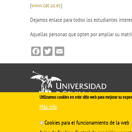
(
www.cat.us.es
)
Comisiones ac
ernacional Calidad (WFME)
Orientación pr
Dejamos enlace para todos los estudiantes intere
miento
Contacto
Aquellas personas que opten por ampliar su matrícu
nuevo plan de estudios
Anuncios
Facebook
Twitter
Email
 interés
Buzón de queja
incidencias
Utilizamos cookies en este sitio web para mejorar su exper
Más info
Cinco siglos
impulsando el
conocimiento
Cookies para el funcionamiento de la web