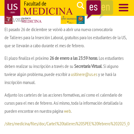
Pasar
Search
al
15/01/2025
contenido
Navegación
principal
principal
El pasado 26 de diciembre se volvió a abrir una nueva convocatoria
de Talleres para la Inserción Laboral, gratuitos para los estudiantes de la US,
que se llevarán a cabo durante el mes de febrero.
El plazo finaliza el próximo
2
6 de enero a las 23:59 horas
. Los estudiantes
deben realizar su inscripción a través de su
Secretaría Virtual
. Si alguno
tuviese algún problema, puede escribir a
usitinere@us.es
y se hará la
inscripción manual.
Adjunto los carteles de las acciones formativas, así como el calendario de
cursos para el mes de febrero. Así mismo, toda la información detallada la
pueden encontrar en nuestra página
web
.
/sites/medicina/files/doc/Cartel%20talleres%20SPEE%20febrero%202025_0.jp