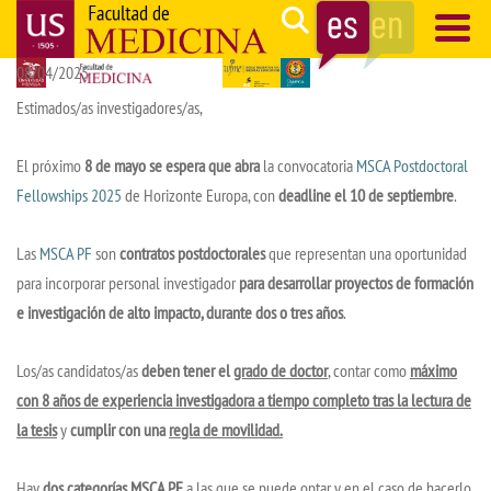
Pasar
Search
al
08/04/2025
contenido
Navegación
principal
principal
Estimados/as investigadores/as,
El próximo
8 de mayo se espera que abra
la convocatoria
MSCA Postdoctoral
Fellowships 2025
de Horizonte Europa, con
deadline el 10 de septiembre
.
Las
MSCA PF
son
contratos postdoctorales
que representan una oportunidad
para incorporar personal investigador
para desarrollar proyectos de ​formación
e investigación de alto impacto, durante dos o tres años
.
Los/as candidatos/as ​
deben tener el
grado de doctor
, contar como
máximo
con 8 años de experiencia investigadora a tiempo completo tras la lectura de
la tesis
y
cumplir con una
regla de movilidad.
Hay
dos categorías MSCA PF
a las que se puede optar y en el caso de hacerlo