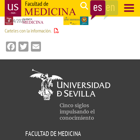
Pasar
Search
al
11/04/2025
contenido
Navegación
principal
principal
Carteles con la información.
Facebook
Twitter
Email
Cinco siglos
impulsando el
conocimiento
FACULTAD DE MEDICINA