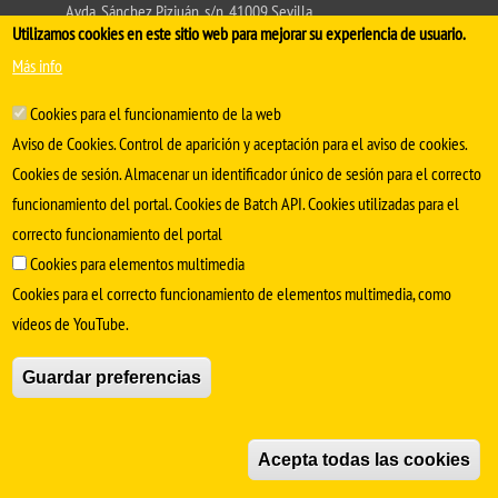
Avda. Sánchez Pizjuán, s/n. 41009 Sevilla
Utilizamos cookies en este sitio web para mejorar su experiencia de usuario.
.
Conserjería:
954 55 98 30
- Secretaría
facmedinfo@us.es
Más info
Cookies para el funcionamiento de la web
Aviso de Cookies. Control de aparición y aceptación para el aviso de cookies.
Cookies de sesión. Almacenar un identificador único de sesión para el correcto
funcionamiento del portal. Cookies de Batch API. Cookies utilizadas para el
correcto funcionamiento del portal
Cookies para elementos multimedia
Cookies para el correcto funcionamiento de elementos multimedia, como
SÍGUENOS EN
vídeos de YouTube.
Aviso Legal
Protección de datos
Cookies
Guardar preferencias
© Copyright 2022 Universidad de Sevilla
Acepta todas las cookies