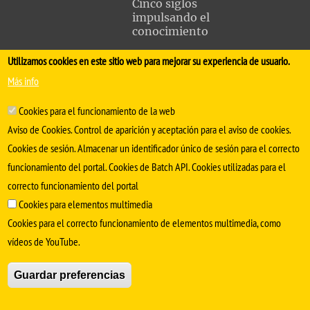
Cinco siglos
impulsando el
conocimiento
Utilizamos cookies en este sitio web para mejorar su experiencia de usuario.
FACULTAD DE MEDICINA
Más info
Avda. Sánchez Pizjuán, s/n. 41009 Sevilla
Cookies para el funcionamiento de la web
.
Conserjería:
954 55 98 30
- Secretaría
facmedinfo@us.es
Aviso de Cookies. Control de aparición y aceptación para el aviso de cookies.
Cookies de sesión. Almacenar un identificador único de sesión para el correcto
funcionamiento del portal. Cookies de Batch API. Cookies utilizadas para el
correcto funcionamiento del portal
Cookies para elementos multimedia
Cookies para el correcto funcionamiento de elementos multimedia, como
vídeos de YouTube.
SÍGUENOS EN
Guardar preferencias
Aviso Legal
Protección de datos
Cookies