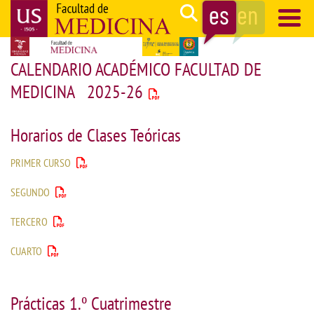
Pasar
Search
al
contenido
Navegación
CALENDARIO ACADÉMICO FACULTAD DE
principal
principal
MEDICINA 2025-26
Horarios de Clases Teóricas
PRIMER CURSO
SEGUNDO
TERCERO
CUARTO
Prácticas 1.º Cuatrimestre