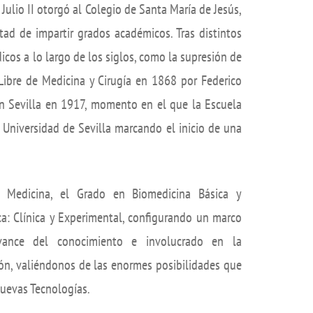
 Julio II otorgó al Colegio de Santa María de Jesús,
Plan de Autopr
ón de sugerencias
ad de impartir grados académicos. Tras distintos
Compromiso soc
cos a lo largo de los siglos, como la supresión de
Tuna de Medici
Libre de Medicina y Cirugía en 1868 por Federico
Servicios en la 
 en Sevilla en 1917, momento en el que la Escuela
Localización
 Universidad de Sevilla marcando el inicio de una
n Medicina, el Grado en Biomedicina Básica y
ca: Clínica y Experimental, configurando un marco
avance del conocimiento e involucrado en la
ción, valiéndonos de las enormes posibilidades que
 Nuevas Tecnologías.