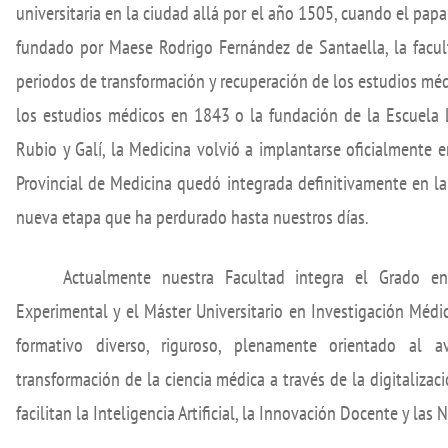
de investigación
universitaria en la ciudad allá por el año 1505, cuando el papa
adémicas
Buz
Unidad de Internacionalización y
fundado por Maese Rodrigo Fernández de Santaella, la facult
ofesional
Fomento de la Investigación
periodos de transformación y recuperación de los estudios médi
Noticias destacadas
los estudios médicos en 1843 o la fundación de la Escuela 
Rubio y Galí, la Medicina volvió a implantarse oficialmente
s, sugerencias, felicitaciones e
Provincial de Medicina quedó integrada definitivamente en la
nueva etapa que ha perdurado hasta nuestros días.
Actualmente nuestra Facultad integra el Grado e
Experimental y el Máster Universitario en Investigación Médi
formativo diverso, riguroso, plenamente orientado al 
transformación de la ciencia médica a través de la digitaliza
facilitan la Inteligencia Artificial, la Innovación Docente y las